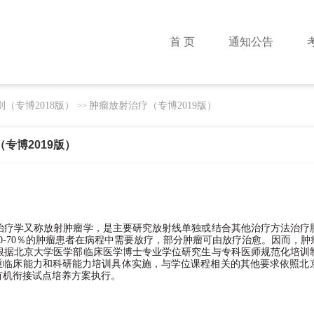
首 页
通知公告
（专博2018版）
肿瘤放射治疗（专博2019版）
>>
专博2019版）
治疗学又称放射肿瘤学，是主要研究放射线单独或结合其他治疗方法治疗
50-70％的肿瘤患者在病程中需要放疗，部分肿瘤可由放疗治愈。因而，
根据北京大学医学部临床医学博士专业学位研究生与专科医师规范化培训
重临床能力和科研能力培训具体实施，与学位课程相关的其他要求依照北
有机衔接试点培养方案执行。