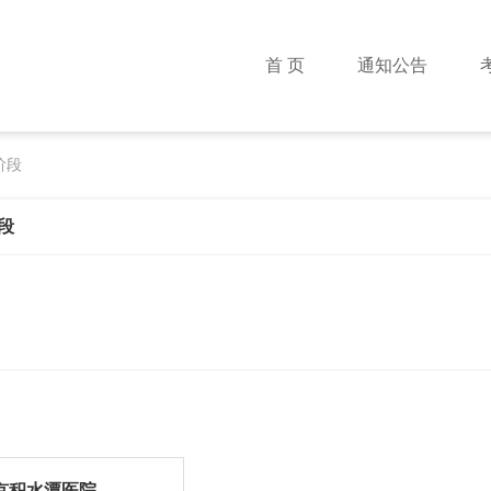
首 页
通知公告
阶段
段
京积水潭医院