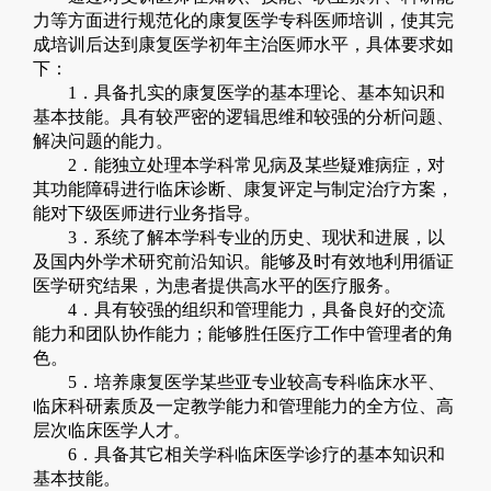
力等方面进行规范化的康复
医学
专科医师培训，使其完
成培训后达到康复
医学
初
年
主治医师水平，具体
要求
如
下：
1
．
具备扎实的康复医学的基本理论、基本知识和
基本技能。具有较严密的逻辑思维和较强的分析问题、
解决问题的能力。
2
．
能独立处理本学科常见病及某些疑难病症，对
其功能障碍进行临床诊断、康复评定与制定治疗方案，
能对下级医师进行业务指导。
3．
系统了解本学科专业的历史、现状和进展，以
及国内外学术研究前沿知识。能够及时有效地利用循证
医学研究结果，为患者提供高水平的医疗服务。
4
．
具有较强的组织和管理能力，具备良好的交流
能力和团队协作能力；能够胜任医疗工作中管理者的角
色
。
5
．
培养康复医学某些亚专业较高专科临床水平、
临床科研素质及一定教学能力和管理能力的全方位、高
层次临床医学人才
。
6
．
具备
其它
相关学科临床医学诊疗的基本知识和
基本技能。