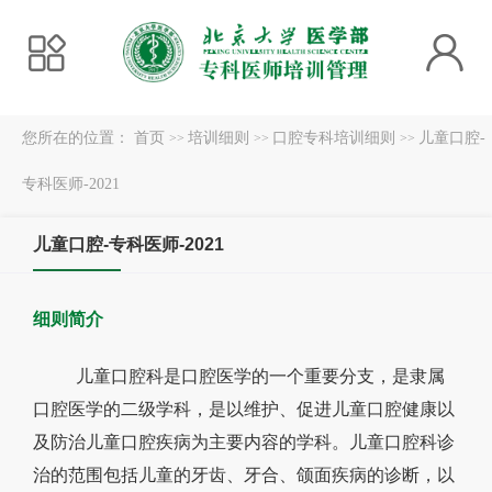
您所在的位置：
首页
培训细则
口腔专科培训细则
儿童口腔-
>>
>>
>>
专科医师-2021
儿童口腔-专科医师-2021
细则简介
儿童口腔
科是口腔医学的一个重要分支，是隶属
口腔医学
的二级学科，是以维护
、
促进
儿童口腔健康
以
及防治
儿童口腔
疾病为主要内容的学科。
儿童口腔
科诊
治
的
范围包括
儿童的
牙齿、牙合、颌面疾病的诊断，以