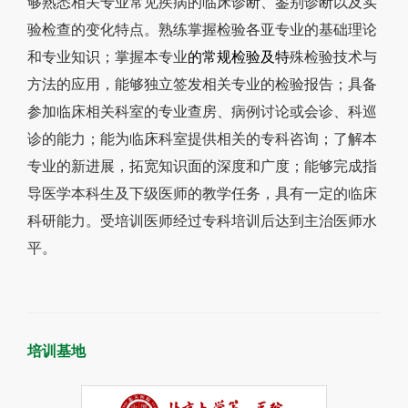
够熟悉相关专业
常见
疾病
的
临床诊断、鉴别诊断以及实
验检查
的变化特点
。
熟练掌握检验
各
亚专业的基础理论
和
专业知识
；
掌握本专业
的常规检验及特
殊检验技术与
方法的应用，
能够独立
签发
相关专业
的检验
报告；
具备
参
加临床相关科室的专业查房、病例讨论或会诊、科巡
诊的能力；能为临床科室提供相关的专科咨询；了解本
专业的新进展，
拓宽知识面的深度和广度；能够
完成指
导医学
本科生
及下级医师的教学任务，具有一定的临床
科研能力。
受培训
医师经过专科培训后达到主治医师水
平。
培训基地